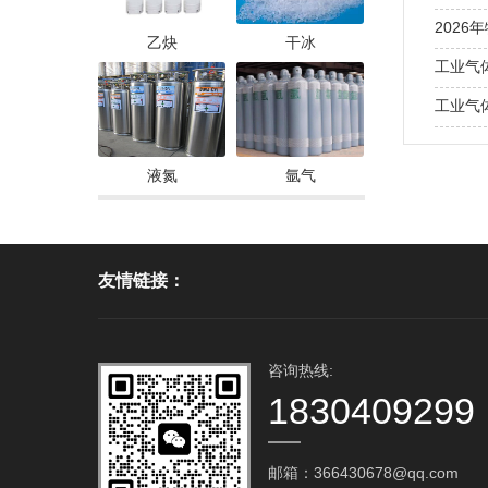
202
乙炔
干冰
未来…
工业气
气体的
工业气
处理全
石油化
液氮
氩气
体的关
友情链接：
咨询热线:
1830409299
邮箱：366430678@qq.com‬