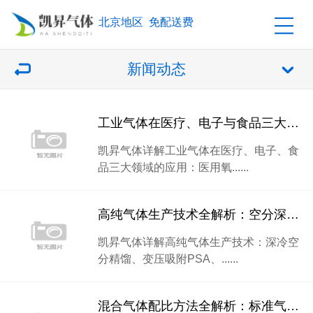
北京地区 免配送费
新闻动态
工业气体在医疗、电子与食品三大领域的应用全解析：医用氧气、电子级高纯气体与食品级气体选型指南（2026版）
凯昇气体详解工业气体在医疗、电子、食
品三大领域的应用：医用氧......
高纯气体生产技术全解析：空分深冷精馏、变压吸附与提纯工艺选型指南（2026版）
凯昇气体详解高纯气体生产技术：深冷空
分精馏、变压吸附PSA、......
混合气体配比方法全解析：标准气体配制工艺、精度等级与选型指南（2026版）